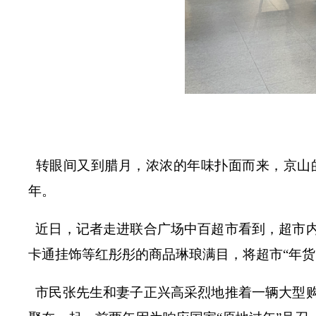
转眼间又到腊月，浓浓的年味扑面而来，京山
年。
近日，记者走进联合广场中百超市看到，超市
卡通挂饰等红彤彤的商品琳琅满目，将超市
“年
市民张先生和妻子正兴高采烈地推着一辆大型