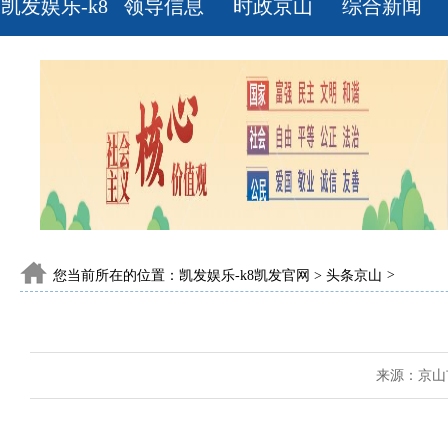
凯发娱乐-k8
领导信息
时政京山
综合新闻
凯发官网
您当前所在的位置：
凯发娱乐-k8凯发官网
>
头条京山
>
来源：京山