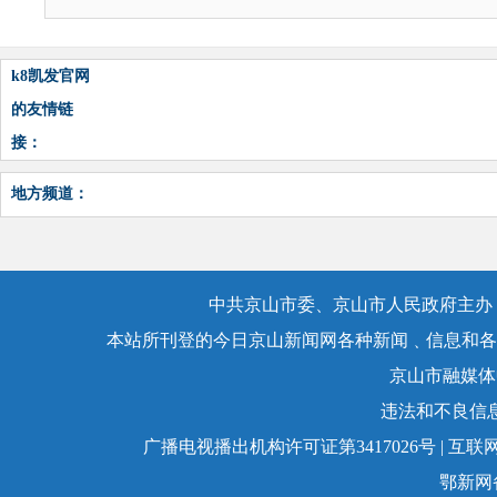
k8凯发官网
的友情链
接：
地方频道：
中共京山市委、京山市人民政府主办，
本站所刊登的今日京山新闻网各种新闻﹑信息和各
京山市融媒体
违法和不良信息举
广播电视播出机构许可证第3417026号 | 互联网
鄂新网备：