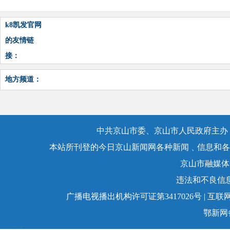
k8凯发官网
的友情链
接：
地方频道：
中共京山市委、京山市人民政府主办，
本站所刊登的今日京山新闻网各种新闻﹑信息和各
京山市融媒体
违法和不良信息举
广播电视播出机构许可证第3417026号 | 互联网
鄂新网备：