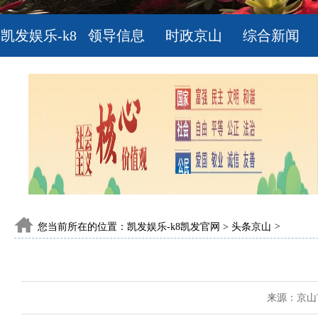
凯发娱乐-k8
领导信息
时政京山
综合新闻
凯发官网
您当前所在的位置：
凯发娱乐-k8凯发官网
>
头条京山
>
来源：京山