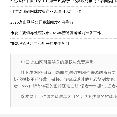
“太力杯”中国（京山）第十五届野生鸟类观鸟摄鸟大赛圆满闭
何洪涛调研网球数智产业园项目选址工作
2025京山网球公开赛新闻发布会举行
市委主要领导检查我市2025年普通高考考前准备工作
市委理论学习中心组开展集中学习
中国·京山网凯发娱乐的版权与免责声明
①凡本网(今日京山新闻网)未注明稿件来源的所有文
协议授权不得转载、链接、转贴或以其他方式复制发表。
者：xxx)”,所有转载的图片还需注明“记者:xxx 摄”，
②本网出于传递更多信息之目的，含有少量的转载稿