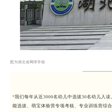
图为湖北省网球学校
“我们每年从近3000名幼儿中选拔30名幼儿
能选拔、萌宝体验营专项考核、专业训练营综合