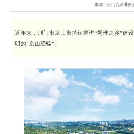
来源：荆门九派通融媒
近年来，荆门市京山市持续推进“网球之乡”建
明的“京山经验”。