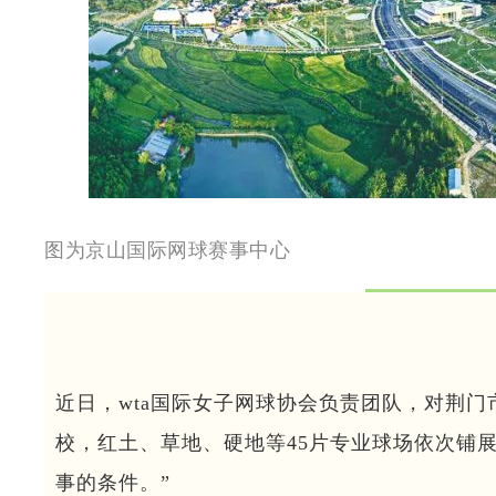
图为京山国际网球赛事中心
近日，wta国际女子网球协会负责团队，对荆
校，红土、草地、硬地等45片专业球场依次铺
事的条件。”