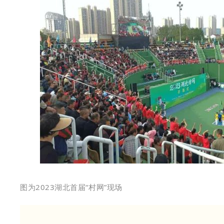
图为2023湖北首届“村网”现场