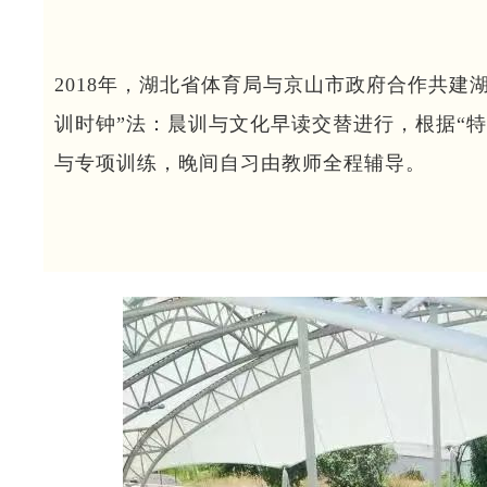
2018年，湖北省体育局与京山市政府合作共建
训时钟”法：晨训与文化早读交替进行，根据“特
与专项训练，晚间自习由教师全程辅导。