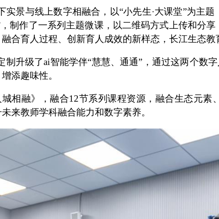
下实景与线上数字相融合，以“小先生·大课堂”为主
生”，制作了一系列主题微课，以二维码方式上传和分
、融合育人过程、创新育人成效的新样态，长江生态教
制升级了ai智能学伴“慧慧、通通”，通过这两个数字
、增添趣味性。
人城相融》，融合12节系列课程资源，融合生态元素
升未来教师学科融合能力和数字素养。