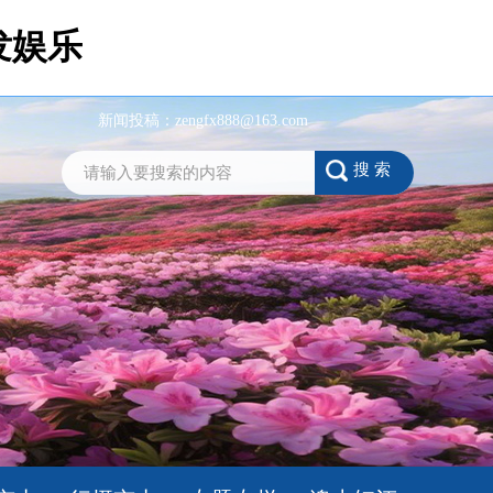
发娱乐
新闻投稿：
zengfx888@163.com
搜 索