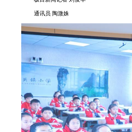
通讯员 陶溦姝