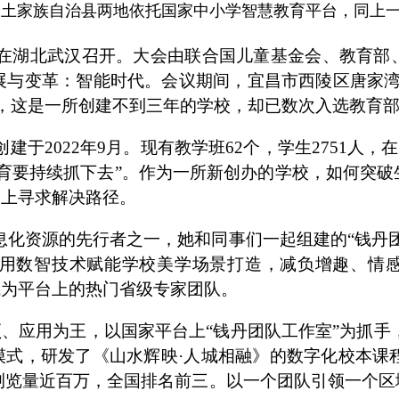
五峰土家族自治县两地依托国家中小学智慧教育平台，同上
育大会将在湖北武汉召开。大会由联合国儿童基金会、教
展与变革：智能时代。会议期间，宜昌市西陵区唐家湾
，这是一所创建不到三年的学校，却已数次入选教育
于2022年9月。现有教学班62个，学生2751人，在
育要持续抓下去”。作为一所新创办的学校，如何突
）上寻求解决路径。
息化资源的先行者之一，她和同事们一起组建的“钱丹
用数智技术赋能学校美学场景打造，减负增趣、情感
成为平台上的热门省级专家团队。
、应用为王，以国家平台上“钱丹团队工作室”为抓手，
修模式，研发了《山水辉映·人城相融》的数字化校本课程
，浏览量近百万，全国排名前三。以一个团队引领一个