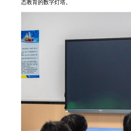
态教育的数字灯塔。