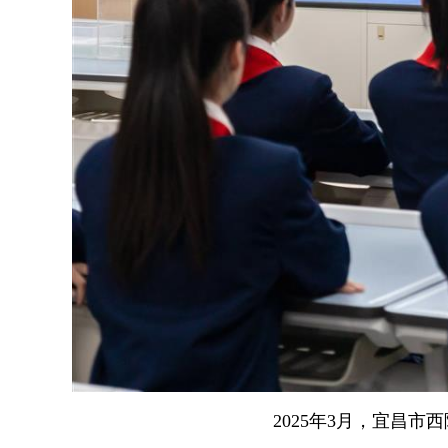
2025年3月，宜昌