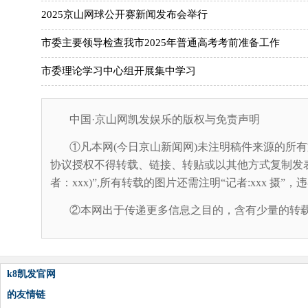
2025京山网球公开赛新闻发布会举行
市委主要领导检查我市2025年普通高考考前准备工作
市委理论学习中心组开展集中学习
中国·京山网凯发娱乐的版权与免责声明
①凡本网(今日京山新闻网)未注明稿件来源的所有
协议授权不得转载、链接、转贴或以其他方式复制发
者：xxx)”,所有转载的图片还需注明“记者:xxx 摄
②本网出于传递更多信息之目的，含有少量的转载
k8凯发官网
的友情链