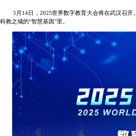
5月14日，2025世界数字教育大会将在武汉
科教之城的“智慧基因”里。