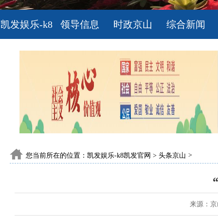
凯发娱乐-k8
领导信息
时政京山
综合新闻
凯发官网
您当前所在的位置：
凯发娱乐-k8凯发官网
>
头条京山
>
来源：京