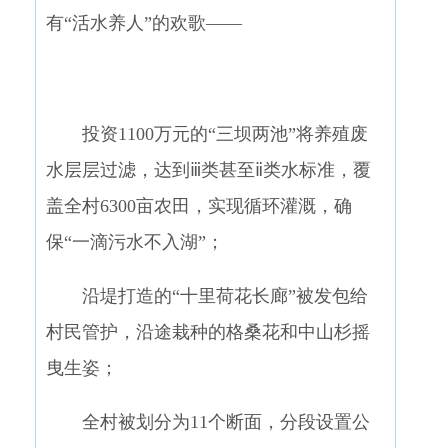
有“活水养人”的欢歌——
投资1100万元的“三坝两池”将养殖废
水层层过滤，达到ⅲ类甚至ⅱ类水标准，覆
盖全村6300亩农田，实现循环灌溉，确
保“一滴污水不入湖”；
沿堤打造的“十里荷花长廊”被发包给
村民管护，沿途栽种的格桑花和中山杉摇
曳生姿；
全村被划分为11个断面，分段设置公