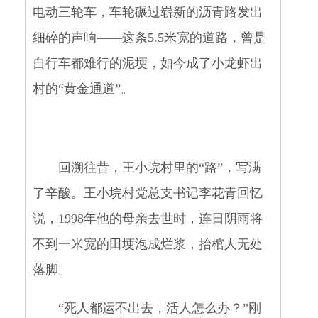
电动三轮车，车轮碾过崭新的沥青路发出
细碎的声响——这条5.5米宽的道路，曾是
自行车都难行的泥埂，如今成了小龙虾出
村的“黄金通道”。
回溯往昔，王小垸村里的“路”，写满
了辛酸。王小垸村党总支书记李花青回忆
说，1998年他的母亲去世时，连日阴雨将
不到一米宽的田埂泡成烂浆，抬棺人无处
落脚。
“死人都运不出去，活人怎么办？”刚