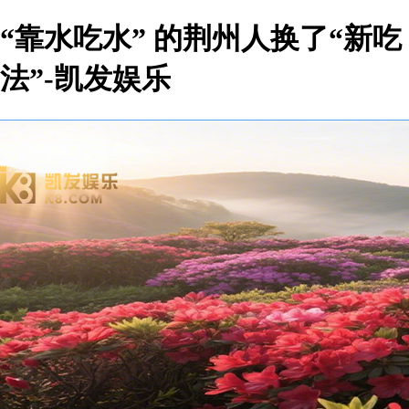
“靠水吃水” 的荆州人换了“新吃
法”-凯发娱乐