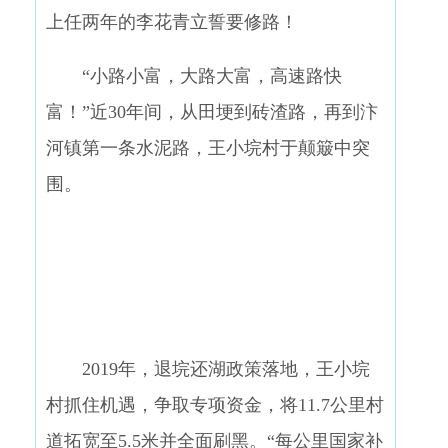
上任两年的李花青立誓要修路！
“小路小富，大路大富，高速路快
富！”近30年间，从田埂到砖渣路，再到汴
河镇第一条水泥路，王小垸村于颠簸中突
围。
2019年，退垸还湖政策落地，王小垸
村抓住机遇，争取专项资金，将11.7公里村
道拓宽至5.5米并全面刷黑。“每公里国家补