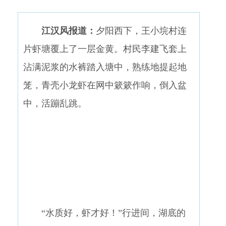
江汉风报道：
夕阳西下，王小垸村连
片虾塘覆上了一层金黄。
村民李建飞套上
沾满泥浆的水裤踏入塘中，熟练地提起地
笼，青壳小龙虾在网中簌簌作响，倒入盆
中，活蹦乱跳。
“水质好，虾才好！”行进间，湖底的