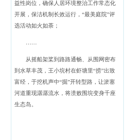
益性岗位，确保人居环境整治工作常态化
开展，保洁机制长效运行，“最美庭院”评
选活动如火如荼；
……
从摇船架桨到路路通畅、从围网密布
到水草丰茂，王小垸村在虾塘里“捞”出致
富经，于挖机声中“掘”开转型路，让淤塞
河道重现潺潺流水，将溃败围垸变身千座
生态岛。