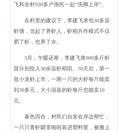
飞和全村930多户渔民一起“洗脚上岸”。
在村里的建议下，李建飞承包30多亩
虾塘，当起了养虾人，虾稻共作模式不仅
肥了虾，也养了水。
3月，乍暖还寒，李建飞将900多斤虾
苗分别投入30余亩虾稻田。50天后，第一
批小龙虾上市，一两一只的大虾每斤能卖
到30多元，大小混装的虾每斤也能卖10
元。
暮色四合，村民们自发在岸边帮忙，
一只只青虾噼里啪啦装进塑料筐，被搬上