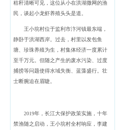
秸秆清晰可见，这位从小在洪湖撒网的渔
民，谈起小龙虾养殖头头是道。
王小垸村位于监利市汴河镇最东端，
静卧于洪湖西岸。过去，村里以发包鱼
塘、珍珠养殖为生，村集体经济一度累计
至千万元。但随之产生的废水污染、过度
捕捞等问题使得水域失衡、蓝藻盛行。壮
士断腕迫在眉睫。
2019年，长江大保护政策实施，十年
禁渔随之启动，王小垸村全村响应，李建