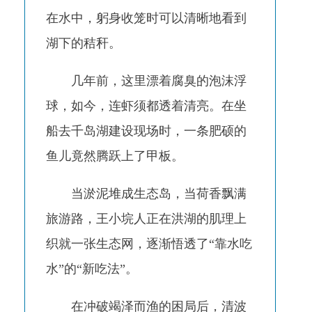
在水中，躬身收笼时可以清晰地看到
湖下的秸秆。
几年前，这里漂着腐臭的泡沫浮
球，如今，连虾须都透着清亮。在坐
船去千岛湖建设现场时，一条肥硕的
鱼儿竟然腾跃上了甲板。
当淤泥堆成生态岛，当荷香飘满
旅游路，王小垸人正在洪湖的肌理上
织就一张生态网，逐渐悟透了“靠水吃
水”的“新吃法”。
在冲破竭泽而渔的困局后，清波