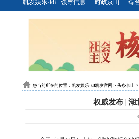
凯发娱乐-k8
领导信息
时政京山
综
凯发官网
您当前所在的位置：
凯发娱乐-k8凯发官网
>
头条京山
>
权威发布 |