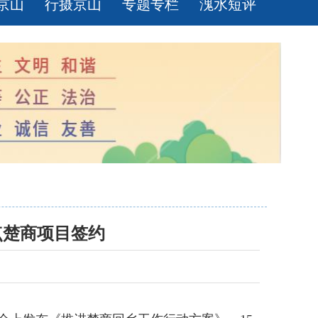
京山
行摄京山
专题专栏
溾水短评
点楚商项目签约
】