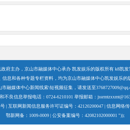
政府主办，京山市融媒体中心承办 凯发娱乐的版权所有 k8凯
﹑信息和各种专题专栏资料，均为京山市融媒体中心凯发娱乐的
山市融媒体中心新闻线索\短视频征集，请发送至
3768727009@qq.
和不良信息举报电话：0724-6210101 举报邮箱：
jssrmtzxxmt@16
 | 互联网新闻信息服务许可证编号：42120200047 | 信息网络
鄂新网备：1009-0009 | 公安备案编号：42082102000001 "));