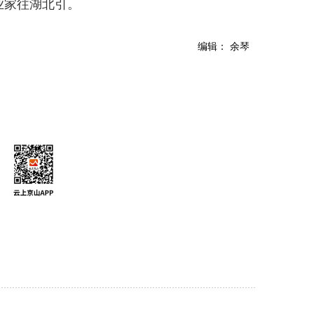
业家往湖北引。
编辑： 余琴