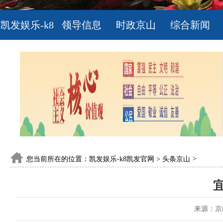
凯发娱乐-k8
领导信息
时政京山
综合新闻
凯发官网
您当前所在的位置：
凯发娱乐-k8凯发官网
>
头条京山
>
来源：京