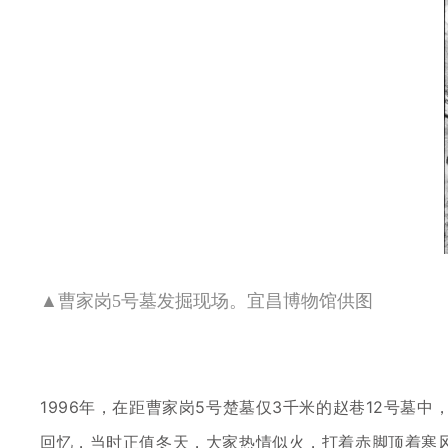
▲
曹家岗5号墓发掘现场。宜昌博物馆供图
1996年，在距曹家岗5号楚墓仅3千米的赵巷12号墓
回忆，当时正值冬天，大家热情似火，打着赤脚
顶着寒