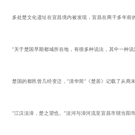
多处楚文化遗址在宜昌境内被发现，宜昌在两千多年前
“关于楚国早期都城所在地，有很多种说法，其中一种说
楚国的都邑曾几经变迁，
“清华简”《楚居》记载了从商
“江汉沮漳，楚之望也。”沮河与漳河流至宜昌市辖当阳