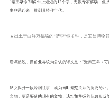
“秦王卑命”铜甬钟上短短的12个字，无数专家解读，但
事联系起来，推测其铸作年代。
▲出土于白洋万福垴的“楚季”铜甬钟，是宜昌博物
唐凛然说，目前业界较为
公认
的译文是：
“受秦王卑（
铭文揭开一段烽烟往事，成为当时秦楚关系的历史见证
文物，更是要借助现有的文物、遗址和掌握的信息形成