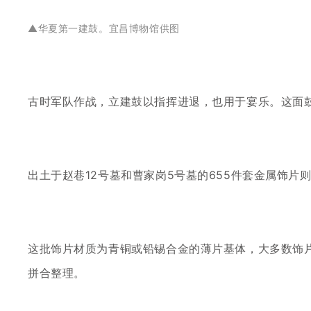
▲
华夏第一建鼓。宜昌博物馆供图
古时军队作战，立建鼓以指挥进退，也用于宴乐。这面
出土于赵巷
12号墓和曹家岗5号墓的655件套金属饰片则
这批饰片材质为青铜或铅锡合金的薄片基体，大多数饰
拼合整理。