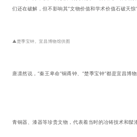
们还在破解
，但
不影响
其
“
文物价值和学术价值石破天惊
▲
楚季宝钟。
宜昌博物馆供图
唐凛然说，
“秦王卑命”铜甬钟、“楚季宝钟”都是宜昌博
青铜器、漆器等珍贵文物，代表着当时的冶铸技术和髹