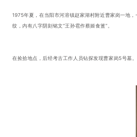
1975年夏，在当阳市河溶镇赵家湖村附近曹家岗一地
纹，内有八字阴刻铭文“王孙雹作蔡姬食簠”。
在捡拾地点，后经考古工作人员钻探发现曹家岗
5号墓