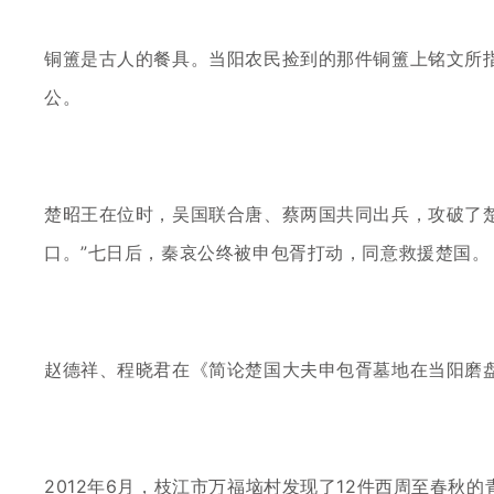
铜簠是古人的餐具。当阳农民捡到的那件铜簠上铭文所
公。
楚昭王在位时，吴国联合唐、蔡两国共同出兵，攻破了
口。”七日后，秦哀公终被申包胥打动，同意救援楚国。
赵德祥、程晓君在《简论楚国大夫申包胥墓地在当阳磨
2012年6月，枝江市万福垴村发现了12件西周至春秋