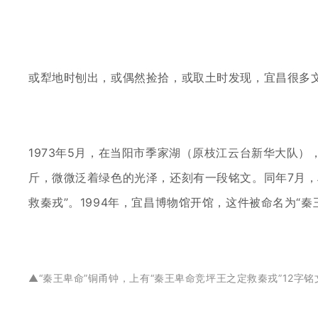
或犁地时刨出，或偶然捡拾，或取土时发现，宜昌很多
1973年5月，在当阳市季家湖（原枝江云台新华大队
斤，微微泛着绿色的光泽，还刻有一段铭文。同年7月，
救秦戎”。1994年，宜昌博物馆开馆，这件被命名为“
▲
“秦王卑命”铜甬钟，上有“秦王卑命竞坪王之定救秦戎”12字铭