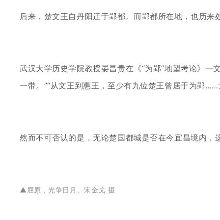
后来，楚文王自丹阳迁于郢都。而郢都所在地，也历来
武汉大学历史学院教授晏昌贵在《
“为郢”地望考论》
一带。”“从文王到惠王，至少有九位楚王曾居于为郢…
然而不可否认的是，无论楚国都城是否在今宜昌境内，
▲
屈原，光争日月。宋金戈 摄