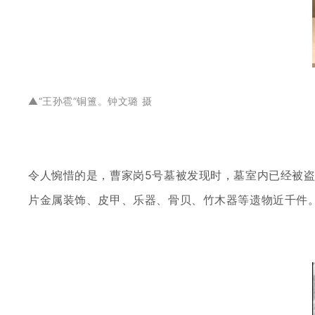
▲
“王孙雹”铜簠。
钟文璐 摄
令人惋惜的是，曹家岗
5号墓被发现时，墓室内已经被盗
片金属装饰、皮甲、乐器、骨贝、竹木器等遗物近千件