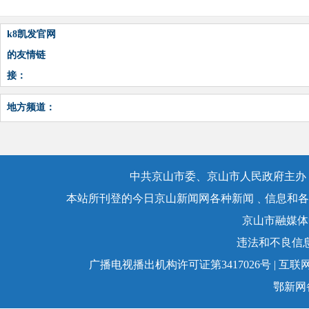
k8凯发官网
的友情链
接：
地方频道：
中共京山市委、京山市人民政府主办，
本站所刊登的今日京山新闻网各种新闻﹑信息和各
京山市融媒体
违法和不良信息举
广播电视播出机构许可证第3417026号 | 互联网
鄂新网备：