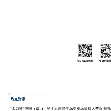
热点资讯
“太力杯”中国（京山）第十五届野生鸟类观鸟摄鸟大赛圆满闭