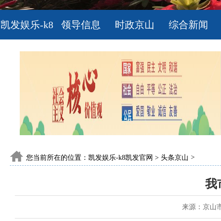
凯发娱乐-k8
领导信息
时政京山
综合新闻
凯发官网
您当前所在的位置：
凯发娱乐-k8凯发官网
>
头条京山
>
我
来源：京山市