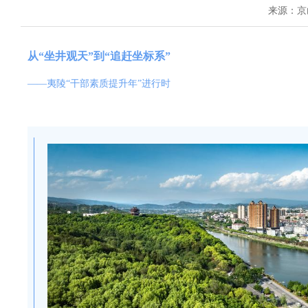
来源：京
从“坐井观天”到“追赶坐标系”
——夷陵“干部素质提升年”进行时