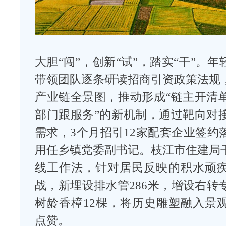
大胆“闯”，创新“试”，踏实“干”。
带领团队逐条研读招商引资政策法规
产业链全景图，推动形成“链主开清
部门跟服务”的新机制，通过靶向对
需求，3个月招引12家配套企业签约
用任乡镇党委副书记。枝江市住建局
线工作法，针对居民反映的积水顽
战，新埋设排水管286米，增设右转
树龄香樟12棵，将历史雕塑融入景
点赞。