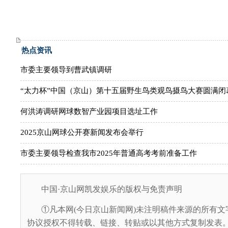
热点资讯
市委主要领导到曹武镇调研
“太力杯”中国（京山）第十五届野生鸟类观鸟摄鸟大赛圆满闭
何洪涛调研网球数智产业园项目选址工作
2025京山网球公开赛新闻发布会举行
市委主要领导检查我市2025年普通高考考前准备工作
中国·京山网凯发娱乐的版权与免责声明
①凡本网(今日京山新闻网)未注明稿件来源的所有文
协议授权不得转载、链接、转贴或以其他方式复制发表。