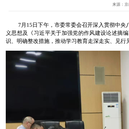
来源：京
7月15日下午，市委常委会召开深入贯彻中
义思想及《习近平关于加强党的作风建设论述摘编
识、明确整改措施，推动学习教育走深走实、见行