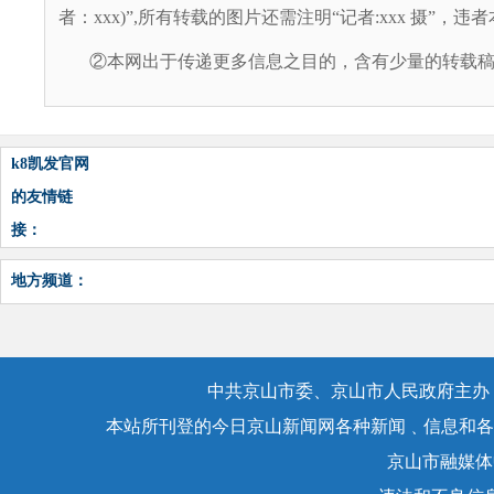
者：xxx)”,所有转载的图片还需注明“记者:xxx 摄”，
②本网出于传递更多信息之目的，含有少量的转载稿
k8凯发官网
的友情链
接：
地方频道：
中共京山市委、京山市人民政府主办，
本站所刊登的今日京山新闻网各种新闻﹑信息和各
京山市融媒体