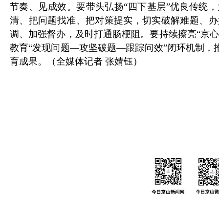
节奏、见成效。要带头弘扬“四下基层”优良传统
清、把问题找准、把对策提实，切实破解难题、办
调、加强督办，及时打通肠梗阻。要持续擦亮“京
教育“发现问题—攻坚破题—跟踪问效”闭环机制
育成果。（全媒体记者 张婧钰）