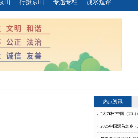
京山
行摄京山
专题专栏
溾水短评
热点资讯
“太力杯”中国（京山）
2025中国观鸟之乡