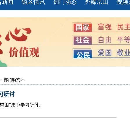
合新闻
镇区快讯
部门动态
外媒京山
视频
>
部门动态
>
习研讨
展突围”集中学习研讨。