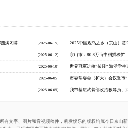
赛圆满闭幕
2025中国观鸟之乡（京山）赏
[2025-06-15]
京山市：80.8万亩中稻插秧忙
[2025-06-12]
世界冠军进校“传经” 激活学生
[2025-06-10]
市委常委会（扩大）会议暨市“
[2025-06-05]
我市基层武装部政治教导员、
[2025-06-05]
所有文字、图片和音视频稿件，凯发娱乐的版权均属今日京山新