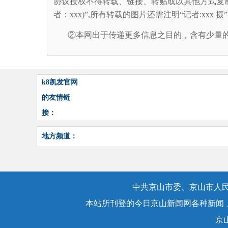
协议授权不得转载、链接、转贴或以其他方式复
者：xxx)”,所有转载的图片还需注明“记者:xxx
②本网出于传递更多信息之目的，含有少量的
k8凯发官网
的友情链
接：
地方频道：
中共京山市委、京山市人民
本站所刊登的今日京山新闻网各种新闻
京