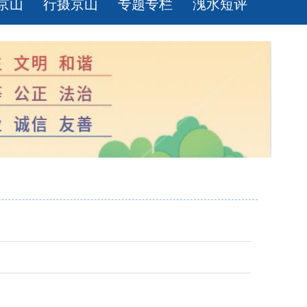
京山
行摄京山
专题专栏
溾水短评
: 】