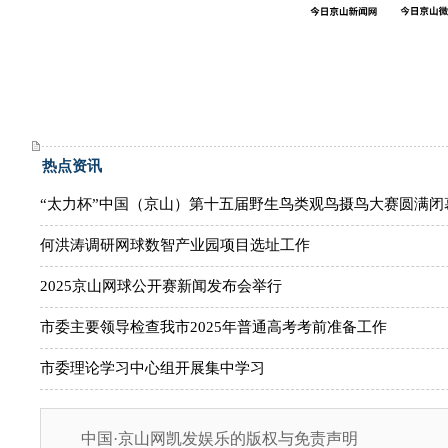
热点资讯
“太力杯”中国（京山）第十五届野生鸟类观鸟摄鸟大赛圆满闭
何洪涛调研网球数智产业园项目选址工作
2025京山网球公开赛新闻发布会举行
市委主要领导检查我市2025年普通高考考前准备工作
市委理论学习中心组开展集中学习
中国·京山网凯发娱乐的版权与免责声明