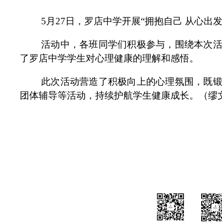
5月27日，罗店中学开展“拥抱自己 从心出
活动中，各班同学们积极参与，围绕本次
了罗店中学学生对心理健康的理解和感悟。
此次活动营造了积极向上的心理氛围，既
团体辅导等活动，持续护航学生健康成长。（缪