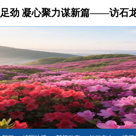
足劲 凝心聚力谋新篇——访石