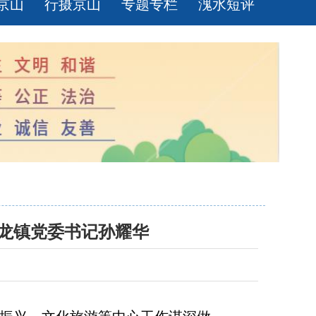
京山
行摄京山
专题专栏
溾水短评
龙镇党委书记孙耀华
 】