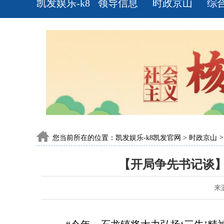
凯发娱乐-k8
领导信息
时政京山
综
凯发官网
您当前所在的位置：
凯发娱乐-k8凯发官网
>
时政京山
>
【开局争先书记谈
来