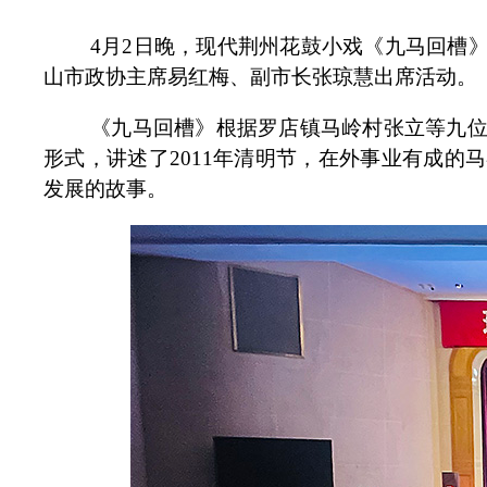
4月2日晚，现代荆州花鼓小戏《九马回槽
山市政协主席易红梅、副市长张琼慧出席活动。
《九马回槽》根据罗店镇马岭村张立等九
形式，讲述了2011年清明节，在外事业有成
发展的故事。