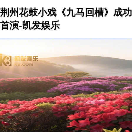
荆州花鼓小戏《九马回槽》成功
首演-凯发娱乐