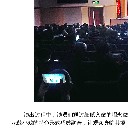
演出过程中，演员们通过细腻入微的唱念
花鼓小戏的特色形式巧妙融合，让观众身临其境