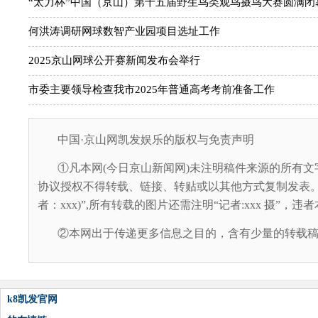
“太力杯”中国（京山）第十五届野生鸟类观鸟摄鸟大赛圆满闭
何洪涛调研网球数智产业园项目选址工作
2025京山网球公开赛新闻发布会举行
市委主要领导检查我市2025年普通高考考前准备工作
中国·京山网凯发娱乐的版权与免责声明
①凡本网(今日京山新闻网)未注明稿件来源的所有文
协议授权不得转载、链接、转贴或以其他方式复制发表。
者：xxx)”,所有转载的图片还需注明“记者:xxx 摄”，
②本网出于传递更多信息之目的，含有少量的转载稿
k8凯发官网