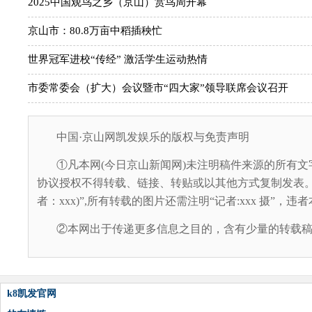
2025中国观鸟之乡（京山）赏鸟周开幕
京山市：80.8万亩中稻插秧忙
世界冠军进校“传经” 激活学生运动热情
市委常委会（扩大）会议暨市“四大家”领导联席会议召开
中国·京山网凯发娱乐的版权与免责声明
①凡本网(今日京山新闻网)未注明稿件来源的所有文
协议授权不得转载、链接、转贴或以其他方式复制发表。
者：xxx)”,所有转载的图片还需注明“记者:xxx 摄”，
②本网出于传递更多信息之目的，含有少量的转载稿
k8凯发官网