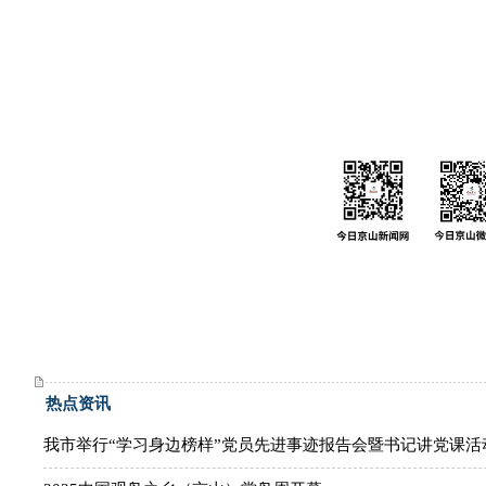
热点资讯
我市举行“学习身边榜样”党员先进事迹报告会暨书记讲党课活