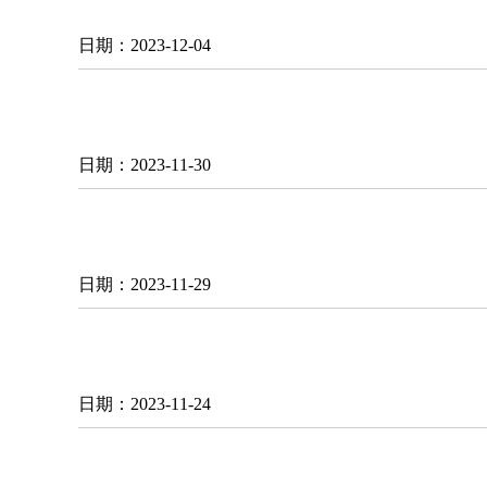
日期：2023-12-04
日期：2023-11-30
日期：2023-11-29
日期：2023-11-24