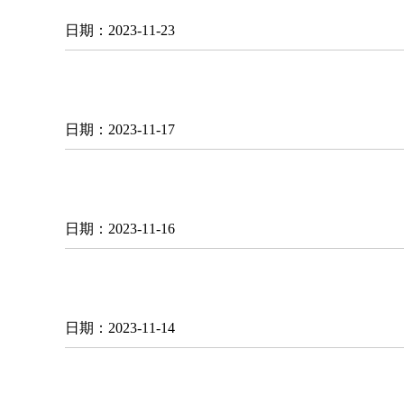
日期：2023-11-23
日期：2023-11-17
日期：2023-11-16
日期：2023-11-14