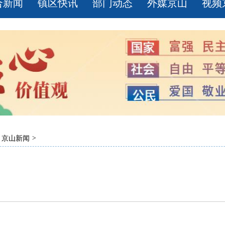
合新闻
镇区快讯
部门动态
外媒京山
视频
京山新闻
>