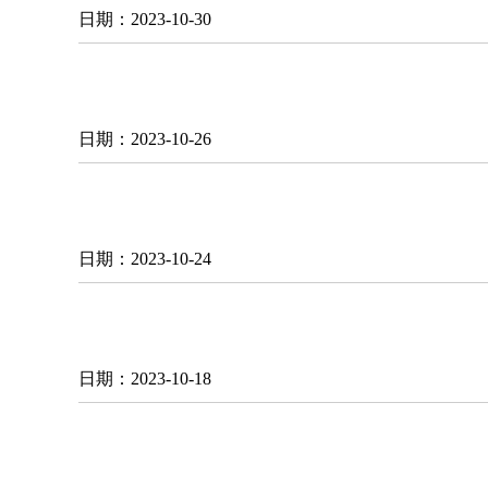
日期：2023-10-30
日期：2023-10-26
日期：2023-10-24
日期：2023-10-18