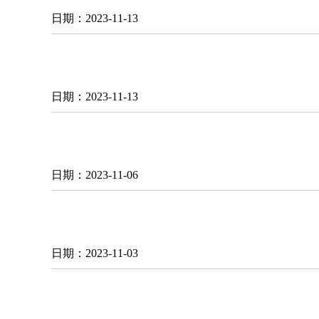
日期：2023-11-13
日期：2023-11-13
日期：2023-11-06
日期：2023-11-03