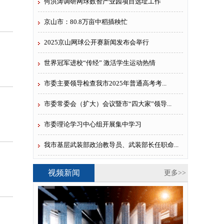
何洪涛调研网球数智产业园项目选址工作
京山市：80.8万亩中稻插秧忙
2025京山网球公开赛新闻发布会举行
世界冠军进校“传经” 激活学生运动热情
市委主要领导检查我市2025年普通高考考...
市委常委会（扩大）会议暨市“四大家”领导...
市委理论学习中心组开展集中学习
我市基层武装部政治教导员、武装部长任职命...
视频新闻
更多>>