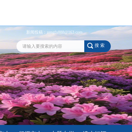
新闻投稿：
zengfx888@163.com
搜 索