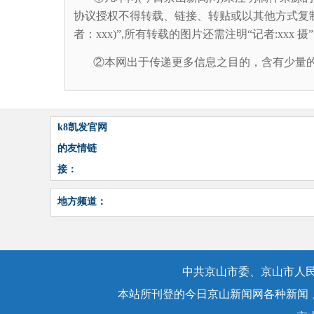
协议授权不得转载、链接、转贴或以其他方式复
者：xxx)”,所有转载的图片还需注明“记者:xxx
②本网出于传递更多信息之目的，含有少量的
k8凯发官网
的友情链
接：
地方频道：
中共京山市委、京山市人民
本站所刊登的今日京山新闻网各种新闻