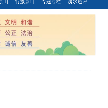
京山
行摄京山
专题专栏
溾水短评