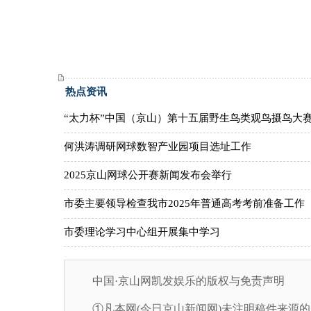
热点资讯
“太力杯”中国（京山）第十五届野生鸟类观鸟摄鸟大
何洪涛调研网球数智产业园项目选址工作
2025京山网球公开赛新闻发布会举行
市委主要领导检查我市2025年普通高考考前准备工作
市委理论学习中心组开展集中学习
中国·京山网凯发娱乐的版权与免责声明
①凡本网(今日京山新闻网)未注明稿件来源的