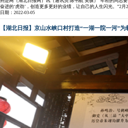
荆楚网（湖北日报网）讯（通讯员 陈书航 吴骥）“年轻的同志
奋进的‘虎劲’，创造更多更好的业绩，让自己的人生闪光。”2月
日期：2022-03-05
【湖北日报】京山水峡口村打造“一湖一院一河”为