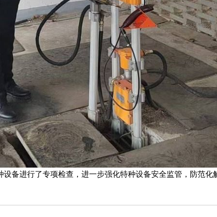
特种设备进行了专项检查，进一步强化特种设备安全监管，防范化