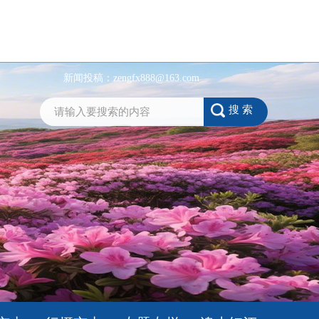
新闻投稿：
zengfx888@163.com
搜 索