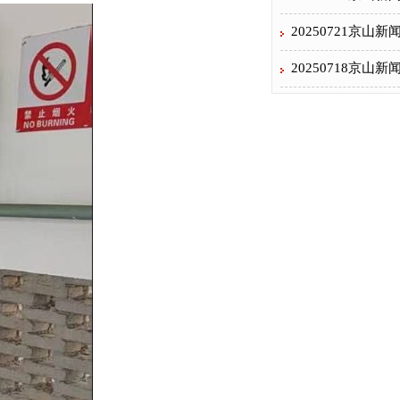
20250721京山新
20250718京山新