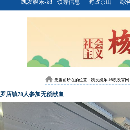
凯发娱乐-k8
领导信息
时政京山
综
凯发官网
您当前所在的位置：
凯发娱乐-k8凯发官网
罗店镇78人参加无偿献血