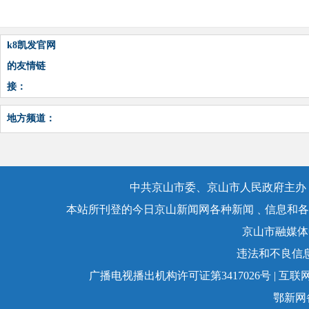
k8凯发官网
的友情链
接：
地方频道：
中共京山市委、京山市人民政府主办，
本站所刊登的今日京山新闻网各种新闻﹑信息和各
京山市融媒体
违法和不良信息举
广播电视播出机构许可证第3417026号 | 互联网
鄂新网备：