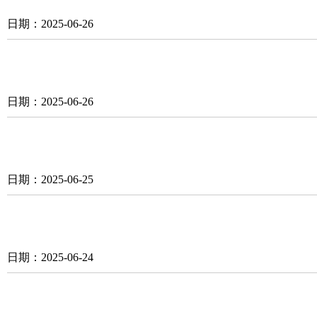
日期：2025-06-26
日期：2025-06-26
日期：2025-06-25
日期：2025-06-24