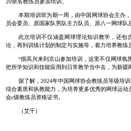
20余名教练员参加培训。
本期培训班为期一周，由中国网球协会主办
员会委员、原国家队男队主力队员、原八一网球队
此次培训不仅涵盖网球理论知识教学，还包
论，再到训练计划的制定与实施等，着力培养教练
“很高兴来到京山参加培训，这里不仅网球氛
把所学知识和技能应用到日常教学当中去，为新疆
据了解，2024年中国网球协会教练员等级培训
综合素质和执教能力，为培养更多优秀的网球运动
会c级教练员资格证书。
（艾千）