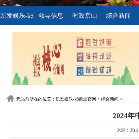
凯发娱乐-k8
领导信息
时政京山
综合新闻
凯发官网
您当前所在的位置：
凯发娱乐-k8凯发官网
>
综合新闻
>
202
来源：京山