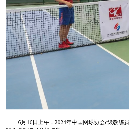
6月16日上午，2024年中国网球协会c级