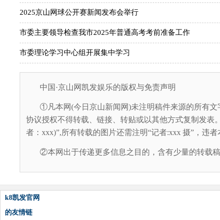
2025京山网球公开赛新闻发布会举行
市委主要领导检查我市2025年普通高考考前准备工作
市委理论学习中心组开展集中学习
中国·京山网凯发娱乐的版权与免责声明
①凡本网(今日京山新闻网)未注明稿件来源的所有文
协议授权不得转载、链接、转贴或以其他方式复制发表。
者：xxx)”,所有转载的图片还需注明“记者:xxx 摄”，
②本网出于传递更多信息之目的，含有少量的转载稿
k8凯发官网
的友情链