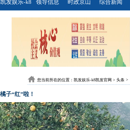
凯发娱乐-k8
领导信息
时政京山
综合新闻
凯发官网
您当前所在的位置：
凯发娱乐-k8凯发官网
>
头条
>
橘子“红”啦！