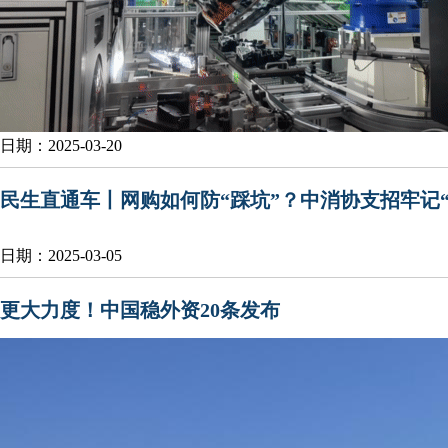
日期：2025-03-20
民生直通车丨网购如何防“踩坑”？中消协支招牢记“
日期：2025-03-05
更大力度！中国稳外资20条发布