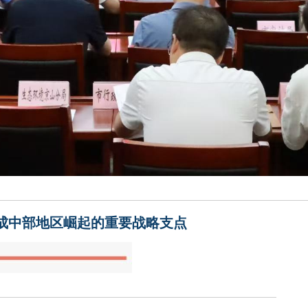
成中部地区崛起的重要战略支点