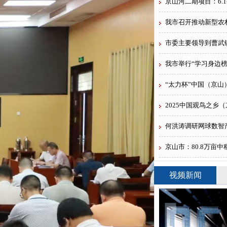
京山河二期项目：6.1
我市召开推动新型农村
市委主要领导到曹武
我市举行“学习身边榜样
“太力杯”中国（京山）
2025中国观鸟之乡
何洪涛调研网球数智
京山市：80.8万亩
视频新闻