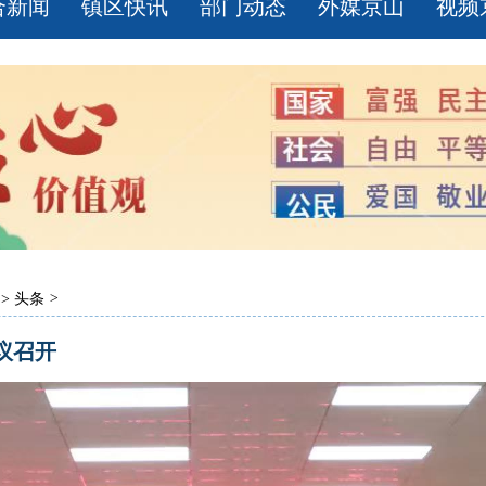
合新闻
镇区快讯
部门动态
外媒京山
视频
>
头条
>
议召开