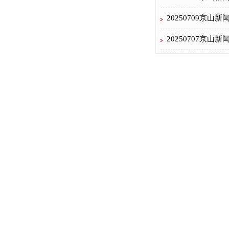
20250709京山新
20250707京山新