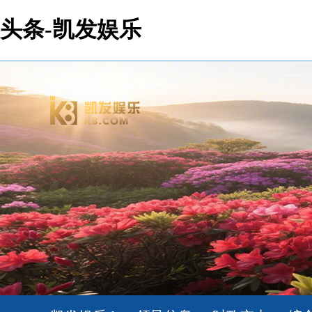
头条-凯发娱乐