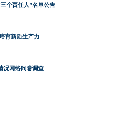
“三个责任人”名单公告
快培育新质生产力
展情况网络问卷调查