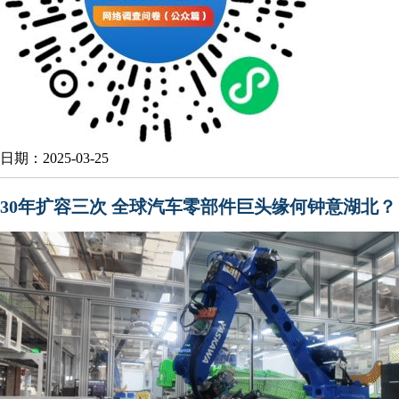
日期：2025-03-25
30年扩容三次 全球汽车零部件巨头缘何钟意湖北？