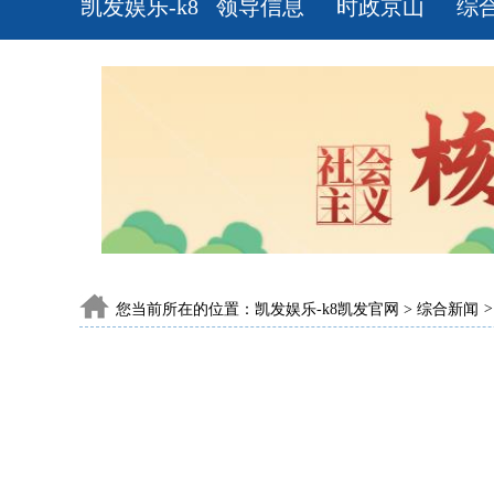
凯发娱乐-k8
领导信息
时政京山
综
凯发官网
您当前所在的位置：
凯发娱乐-k8凯发官网
>
综合新闻
>