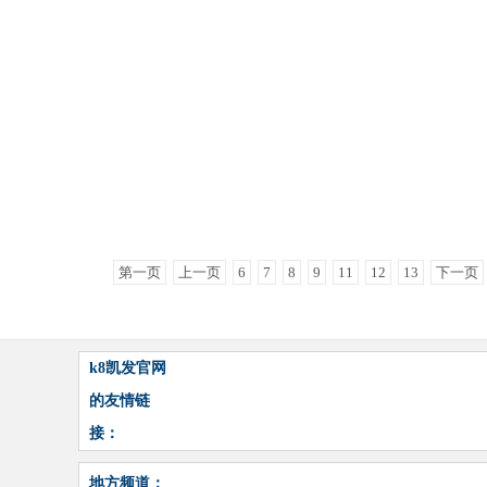
第一页
上一页
6
7
8
9
11
12
13
下一页
k8凯发官网
的友情链
接：
地方频道：