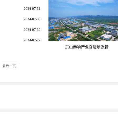
2024-07-31
2024-07-30
2024-07-30
2024-07-29
京山奏响产业奋进最强音
最后一页